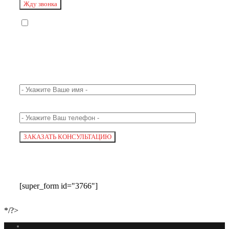
[super_form id="3766"]
*/?>