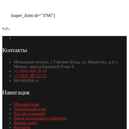
[super_form id="3766"]
*/?>
Контакты
Московская область, г. Сергиев Посад, ул, Матросова, д.4, г.
Москва, проезд Березовой Рощи 8
+7 (495) 008-28-18
+7 (916) 387-52-33
Info.bti@bk.ru
Навигация
Межевой план
Технический план
Акт обследования
Вызов кадастрового инженера
Вопрос-ответ
Контакты