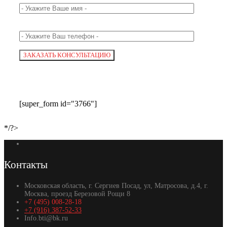
[super_form id="3766"]
*/?>
Контакты
Московская область, г. Сергиев Посад, ул, Матросова, д.4, г.
Москва, проезд Березовой Рощи 8
+7 (495) 008-28-18
+7 (916) 387-52-33
Info.bti@bk.ru