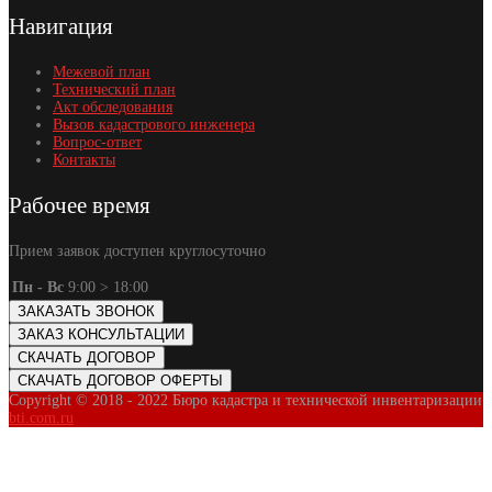
Навигация
Межевой план
Технический план
Акт обследования
Вызов кадастрового инженера
Вопрос-ответ
Контакты
Рабочее время
Прием заявок доступен круглосуточно
Пн - Вс
9:00 > 18:00
ЗАКАЗАТЬ ЗВОНОК
ЗАКАЗ КОНСУЛЬТАЦИИ
СКАЧАТЬ ДОГОВОР
СКАЧАТЬ ДОГОВОР ОФЕРТЫ
Copyright © 2018 - 2022 Бюро кадастра и технической инвентаризации
bti.com.ru