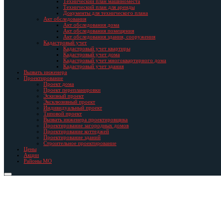
Технический план машиноместа
Технический план для аренды
Документы для технического плана
Акт обследования
Акт обследования дома
Акт обследования помещения
Акт обследования здания, сооружения
Кадастровый учет
Кадастровый учет квартиры
Кадастровый учет дома
Кадастровый учет многоквартирного дома
Кадастровый учет здания
Вызвать инженера
Проектирование
Проект дома
Проект перепланировки
Эскизный проект
Эксклюзивный проект
Индивидуальный проект
Типовой проект
Вызвать инженера проектировщика
Проектирование загородных домов
Проектирование коттеджей
Проектирование зданий
Строительное проектирование
Цены
Акции
Районы МО