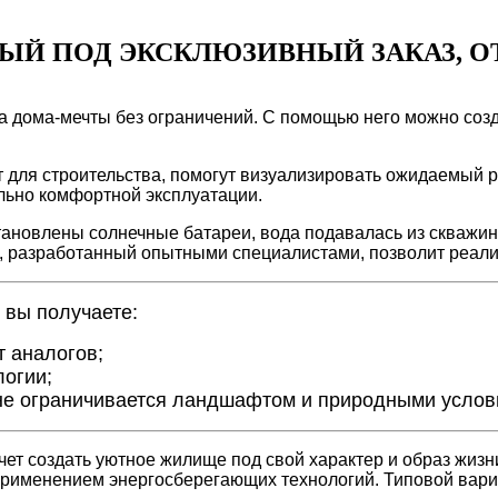
Й ПОД ЭКСКЛЮЗИВНЫЙ ЗАКАЗ, О
тва дома-мечты без ограничений. С помощью него можно с
для строительства, помогут визуализировать ожидаемый ре
льно комфортной эксплуатации.
тановлены солнечные батареи, вода подавалась из скважины
, разработанный опытными специалистами, позволит реализ
 вы получаете:
т аналогов;
логии;
не ограничивается ландшафтом и природными услов
ет создать уютное жилище под свой характер и образ жизни.
применением энергосберегающих технологий. Типовой вариа