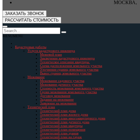
МОСКВА, 
ЗАКАЗАТЬ ЗВОНОК
РАССЧИТАТЬ СТОИМОСТЬ
MENU
MENU
Кадастровые работы
Услуги кадастрового инженера
Межевой план
Заключение кадастрового инженера
Техническое описание квартиры
Схема расположения земельного участка
Уточнение границ земельного участка
Вынос границ земельного участка
Межевание
Межевание садового участка
Межевание дачного участка
Стоимость межевания земельного участка
Сроки межевания земельного участка
Договор межевания
Задание на межевание
Заявление на межевание
Технический план
Технический план дома
Технический план жилого дома
Технический план многоквартирного дома
Технический план дачного дома
Технический план квартиры
Технический план помещения
Технический план здания
Технический план на гараж