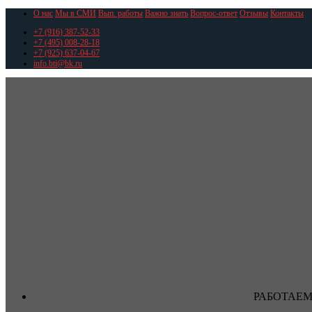
О нас
Мы в СМИ
Вып. работы
Важно знать
Вопрос-ответ
Отзывы
Контакты
+7 (916) 387-52-33
+7 (495) 008-28-18
+7 (925) 637-04-67
info.bti@bk.ru
РАБОТАЕМ