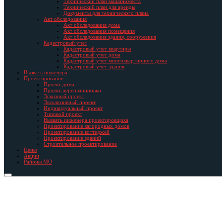
Технический план машиноместа
Технический план для аренды
Документы для технического плана
Акт обследования
Акт обследования дома
Акт обследования помещения
Акт обследования здания, сооружения
Кадастровый учет
Кадастровый учет квартиры
Кадастровый учет дома
Кадастровый учет многоквартирного дома
Кадастровый учет здания
Вызвать инженера
Проектирование
Проект дома
Проект перепланировки
Эскизный проект
Эксклюзивный проект
Индивидуальный проект
Типовой проект
Вызвать инженера проектировщика
Проектирование загородных домов
Проектирование коттеджей
Проектирование зданий
Строительное проектирование
Цены
Акции
Районы МО