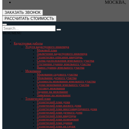
МОСКВА, 
ЗАКАЗАТЬ ЗВОНОК
РАССЧИТАТЬ СТОИМОСТЬ
MENU
MENU
Кадастровые работы
Услуги кадастрового инженера
Межевой план
Заключение кадастрового инженера
Техническое описание квартиры
Схема расположения земельного участка
Уточнение границ земельного участка
Вынос границ земельного участка
Межевание
Межевание садового участка
Межевание дачного участка
Стоимость межевания земельного участка
Сроки межевания земельного участка
Договор межевания
Задание на межевание
Заявление на межевание
Технический план
Технический план дома
Технический план жилого дома
Технический план многоквартирного дома
Технический план дачного дома
Технический план квартиры
Технический план помещения
Технический план здания
Технический план на гараж