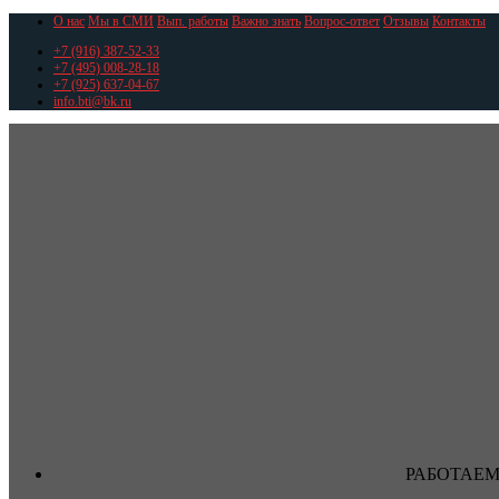
О нас
Мы в СМИ
Вып. работы
Важно знать
Вопрос-ответ
Отзывы
Контакты
+7 (916) 387-52-33
+7 (495) 008-28-18
+7 (925) 637-04-67
info.bti@bk.ru
РАБОТАЕМ